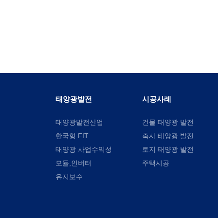
태양광발전
시공사례
태양광발전산업
건물 태양광 발전
한국형 FIT
축사 태양광 발전
태양광 사업수익성
토지 태양광 발전
모듈,인버터
주택시공
유지보수